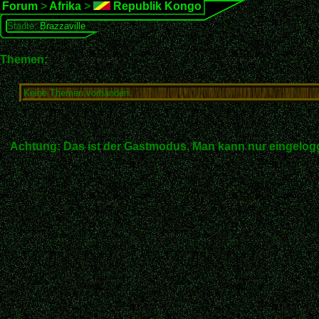
Forum
>
Afrika
>
Republik Kongo
Städte:
Brazzaville
Themen:
Keine Themen vorhanden.
Achtung: Das ist der Gastmodus. Man kann nur eingelogg