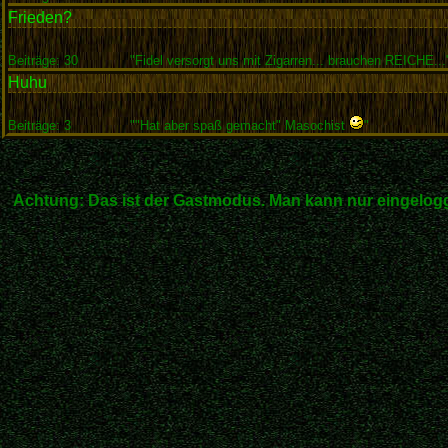
Frieden?
Beiträge: 30
"Fidel versorgt uns mit Zigarren... brauchen REICHE...
Huhu
Beiträge: 3
""Hat aber spaß gemacht" Masochist
"
Achtung: Das ist der Gastmodus. Man kann nur eingelogg