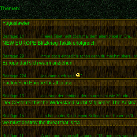
Themen:
Yugoslawien
Beiträge: 14
"Freies Tibet helft doch mal dem alten onkel in Ora..."
NEW EUROPE Blitzkrieg Taktik erfolgreich
Beiträge: 29
"hmm doch eingetlich schon denn du machst überall b
Europa darf sich warm anziehen
Beiträge: 224
"joa kann auch sein
"
Factories in Europe for all to use
Beiträge: 13
"das sagt der richtiger, der so aussieht wie 30 udn..."
Der Oesterreichische Widerstand sucht Mitglieder. The Austr
Beiträge: 15
"Ich hab in der Klinik einen Kollegen, der Poser heißt...
we must destroy the threat that is tra
Beiträge: 11
"A common union with around a 100 members would be 