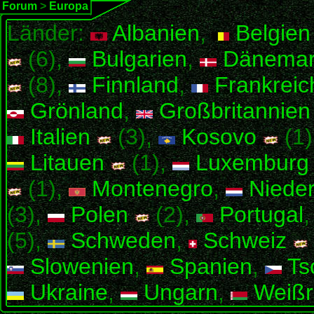
Forum
>
Europa
Länder:
Albanien
,
Belgien
(6),
Bulgarien
,
Dänemar
(8),
Finnland
,
Frankreic
Grönland
,
Großbritannien
Italien
(3),
Kosovo
(1)
Litauen
(1),
Luxemburg
(1),
Montenegro
,
Nieder
(3),
Polen
(2),
Portugal
(5),
Schweden
,
Schweiz
Slowenien
,
Spanien
,
Ts
Ukraine
,
Ungarn
,
Weißr