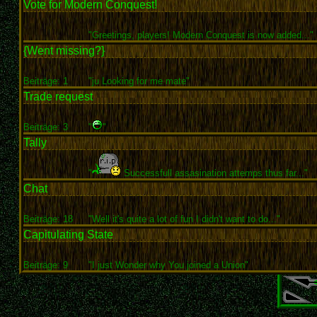
Vote for Modern Conquest!
"Greetings, players! Modern Conquest is now added..."
{Went missing?}
Beiträge: 1
"ju Looking for me mate"
Trade request
Beiträge: 3
"
"
Tally
"
Successfull assasination attemps thus far..."
Chat
Beiträge: 18
"Well it's quite a lot of fun I didn't want to do..."
Capitulating State
Beiträge: 9
"I just Wonder why You joined a Union"