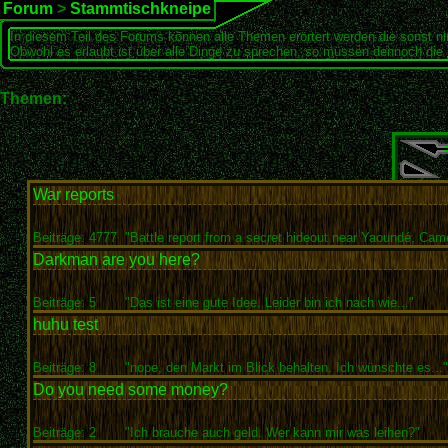
Forum
>
Stammtischkneipe
In diesem Teil des Forums können alle Themen erörtert werden die sonst ni
Obwohl es erlaubt ist über alle Dinge zu sprechen, so müssen dennoch die 
Themen:
War reports
Beiträge: 4777
"Battle report from a secret hideout near Yaoundé, Came
Darkman are you here?
Beiträge: 5
"Das ist eine gute Idee. Leider bin ich nach wie..."
huhu test
Beiträge: 8
"nope, den Markt im Blick behalten. Ich wünschte es..."
Do you need some money?
Beiträge: 2
"Ich brauche auch geld. Wer kann mir was leihen?"