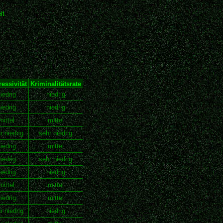
it
essivität
Kriminalitätsrate
iedrig
niedrig
iedrig
niedrig
mittel
mittel
r niedrig
sehr niedrig
iedrig
mittel
iedrig
sehr niedrig
iedrig
niedrig
mittel
mittel
iedrig
mittel
r niedrig
niedrig