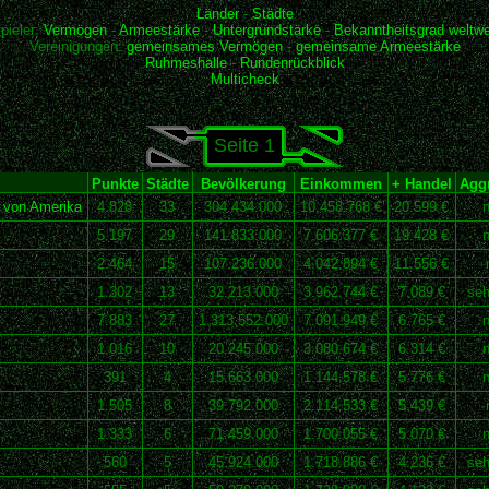
Länder
-
Städte
pieler:
Vermögen
-
Armeestärke
-
Untergrundstärke
-
Bekanntheitsgrad weltwe
Vereinigungen:
gemeinsames Vermögen
-
gemeinsame Armeestärke
Ruhmeshalle
-
Rundenrückblick
Multicheck
Seite 1
Punkte
Städte
Bevölkerung
Einkommen
+ Handel
Aggr
n von Amerika
4.828
33
304.434.000
10.458.768 €
20.599 €
n
5.197
29
141.833.000
7.606.377 €
19.428 €
n
2.464
15
107.236.000
4.042.894 €
11.556 €
1.302
13
32.213.000
3.962.744 €
7.089 €
seh
7.883
27
1.313.552.000
7.091.949 €
6.765 €
n
1.016
10
20.245.000
3.080.674 €
6.314 €
n
391
4
15.663.000
1.144.578 €
5.776 €
n
1.505
8
39.792.000
2.114.533 €
5.439 €
1.333
6
71.459.000
1.700.055 €
5.070 €
n
560
5
45.924.000
1.718.886 €
4.236 €
seh