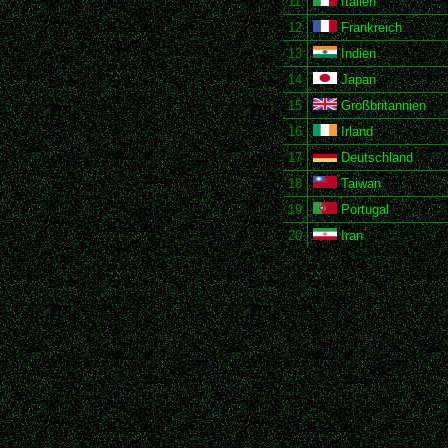
11
Italien
12
Frankreich
13
Indien
14
Japan
15
Großbritannien
16
Irland
17
Deutschland
18
Taiwan
19
Portugal
20
Iran