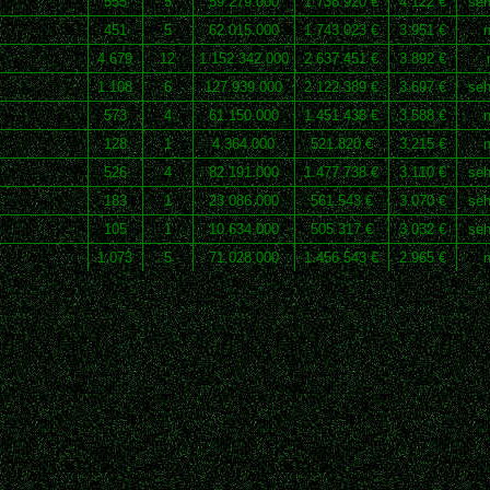
555
5
59.279.000
1.738.920 €
4.122 €
seh
451
5
62.015.000
1.743.023 €
3.951 €
n
4.679
12
1.152.342.000
2.637.451 €
3.892 €
1.108
6
127.939.000
2.122.389 €
3.697 €
seh
573
4
61.150.000
1.451.438 €
3.588 €
n
128
1
4.364.000
521.820 €
3.215 €
n
526
4
82.191.000
1.477.738 €
3.110 €
seh
183
1
23.086.000
561.543 €
3.070 €
seh
105
1
10.634.000
505.317 €
3.032 €
seh
1.073
5
71.028.000
1.456.543 €
2.965 €
n