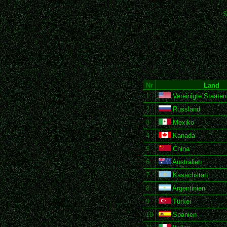
S
Nr
Land
1
Vereinigte Staate
2
Russland
3
Mexiko
4
Kanada
5
China
6
Australien
7
Kasachstan
8
Argentinien
9
Türkei
10
Spanien