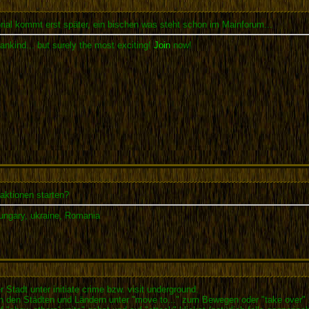
orial kommt erst später, ein bischen was steht schon im Mainforum...
ankind... but surely the most exciting!
Join
now!
aktionen starten?
Hungary, ukraine, Romania
 Stadt unter initiate crime bzw. visit underground.
n den Städten und Ländern unter "move to..." zum Bewegen oder "take over"