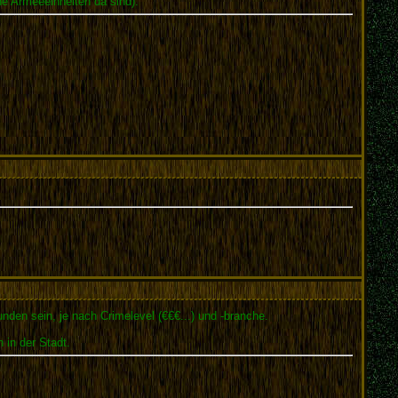
che Armeeeinheiten da sind).
nden sein, je nach Crimelevel (€€€...) und -branche.
 in der Stadt.