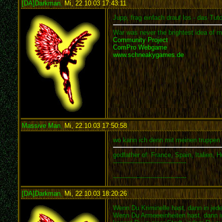
[DA]Darkman
,
Mi, 22.10.03 17:43:11
:
Jupp, frag einfach drauf los - das Tut
War was never the brightest idea of m
Community Project
ComPro Webgame
www.schneakygames.de
Massive Man
,
Mi, 22.10.03 17:50:58
:
wo kann ich denn mit meinen truppen 
godfather of: France, Spain, Italien, 
-------------------------------------
-------------------------------------
[DA]Darkman
,
Mi, 22.10.03 18:20:26
:
Wenn Du Kriminelle hast, dann in jeder
Wenn Du Armeeeinheiten hast, dann i