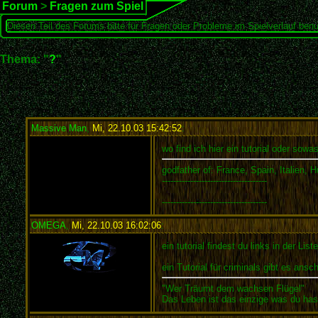
Forum
>
Fragen zum Spiel
Diesen Teil des Forums bitte für Fragen oder Probleme im Spielverlauf benu
Thema: "
?
"
Massive Man
,
Mi, 22.10.03 15:42:52
:
wo find ich hier ein tutorial oder sowa
godfather of: France, Spain, Italien, 
-------------------------------------
-------------------------------------
OMEGA
,
Mi, 22.10.03 16:02:06
:
ein tutorial findest du links in der Li
ein Tutorial für criminals gibt es ans
"Wer Träumt dem wachsen Flügel"
Das Leben ist das einzige was du has