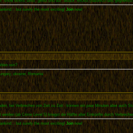
 "show others' units" gehst und auf "attack" klickst (natürlich falls gegneris
ankind... but surely the most exciting!
Join
now!
hlen rein?
Hungary, ukraine, Romania
den, bei Verbrechen von Zeit zu Zeit - können ein paar Minuten aber auch Stu
 werden (ab Crime Level 5) kriegst die Hälfte aller Einkünfte durch Verbrechen
ankind... but surely the most exciting!
Join
now!