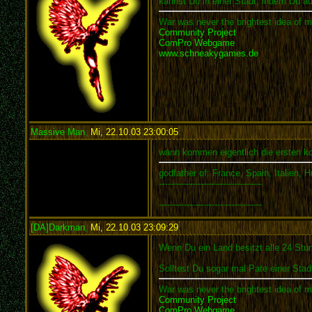
kannst Du in einer Stadt, indem Du auf
War was never the brightest idea of m
Community Project
ComPro Webgame
www.schneakygames.de
Massive Man
,
Mi, 22.10.03 23:00:05
:
wann kommen eigentlich die ersten ko
godfather of: France, Spain, Italien, 
-------------------------------------
-------------------------------------
[DA]Darkman
,
Mi, 22.10.03 23:09:29
:
Wenn Du ein Land besitzt alle 24 Stun
Solltest Du sogar mal Pate einer Stadt
War was never the brightest idea of m
Community Project
ComPro Webgame