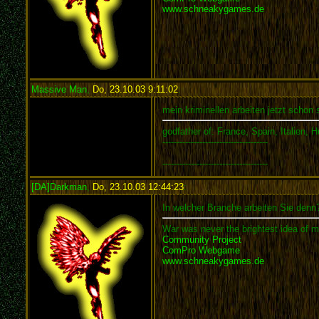
www.schneakygames.de
Massive Man
,
Do, 23.10.03 9:11:02
:
mein kriminellen arbeiten jetzt schon
godfather of: France, Spain, Italien, 
-------------------------------------
-------------------------------------
[DA]Darkman
,
Do, 23.10.03 12:44:23
:
In welcher Branche arbeiten Sie denn
War was never the brightest idea of m
Community Project
ComPro Webgame
www.schneakygames.de