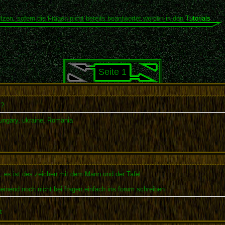
tzen, sofern die Fragen nicht bereits beantwortet werden in den
Tutorials
.
Seite 1
s?
Hungary, ukraine, Romania
ste, es ist des zeichen mit dem Mann und der Tafel
cheinend noch nicht bei fragen einfach ins forum schreiben
t