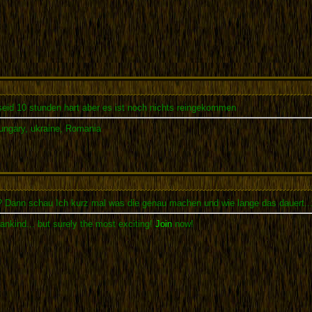
 seid 10 stunden hart aber es ist noch nichts reingekommen
Hungary, ukraine, Romania
? Dann schau Ich kurz mal was die genau machen und wie lange das dauert..
ankind... but surely the most exciting!
Join
now!