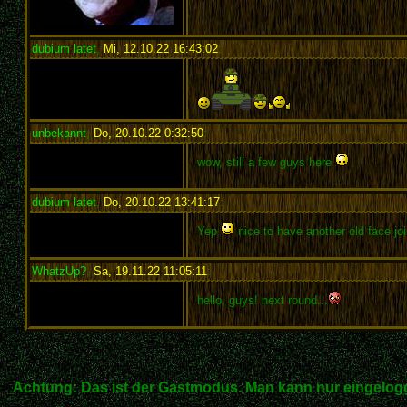
dubium latet
,
Mi, 12.10.22 16:43:02
:
unbekannt
,
Do, 20.10.22 0:32:50
:
wow, still a few guys here
dubium latet
,
Do, 20.10.22 13:41:17
:
Yep
nice to have another old face joi
WhatzUp?
,
Sa, 19.11.22 11:05:11
:
hello, guys! next round...
Achtung: Das ist der Gastmodus. Man kann nur eingelogg