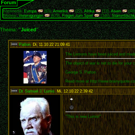
Forum
Kontinente:
Europa
(63),
Amerika
(22),
Afrika
(13),
Asien
(48
Weitere:
Vereinigungen
(679),
Fragen zum Spiel
(346),
Stammtischk
Thema: "
Juiced
"
Patton
,
Di, 11.10.22 21:09:41
:
The Lemons have been juiced and mad
The object of war is not to die for your 
George S. Patton
Read more at http://www.brainyquote.
Dr. Samuel J. Lumis
,
Mi, 12.10.22 2:39:42
:
"This is new Lumis!"