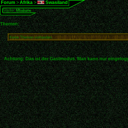
Forum
>
Afrika
>
Swasiland
Städte:
Mbabane
Themen:
Keine Themen vorhanden.
Achtung: Das ist der Gastmodus. Man kann nur eingelogg