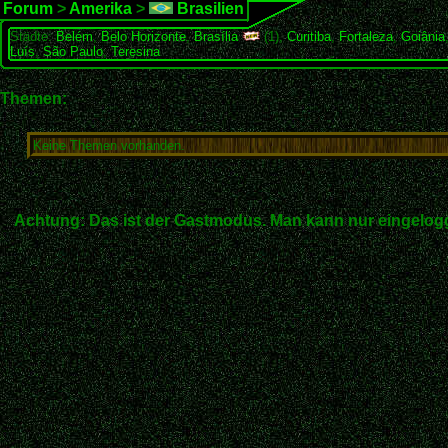
Forum
>
Amerika
>
Brasilien
Städte:
Belém
,
Belo Horizonte
,
Brasília
(1),
Curitiba
,
Fortaleza
,
Goiânia
Luís
,
São Paulo
,
Teresina
Themen:
Keine Themen vorhanden.
Achtung: Das ist der Gastmodus. Man kann nur eingelogg